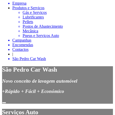
Empresa
Produtos e Serviços
Gás e Serviços
Lubrificantes
Pellets
Postos de Abastecimento
Mecânica
Pneus e Serviços Auto
Campanhas
Encomendas
Contactos
|
São Pedro Car Wash
São Pedro Car Wash
Novo conceito de lavagem automóvel
+Rápido + Fácil + Económico
Serviços Auto