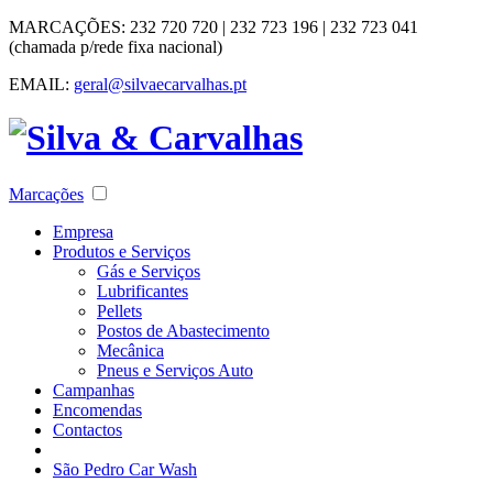
MARCAÇÕES:
232 720 720 | 232 723 196 | 232 723 041
(chamada p/rede fixa nacional)
EMAIL:
geral@silvaecarvalhas.pt
Marcações
Empresa
Produtos e Serviços
Gás e Serviços
Lubrificantes
Pellets
Postos de Abastecimento
Mecânica
Pneus e Serviços Auto
Campanhas
Encomendas
Contactos
São Pedro Car Wash